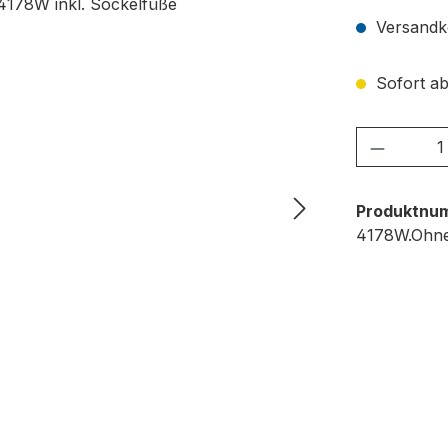
Versandko
Sofort ab
Produkt
Produktnu
4178W.Ohne