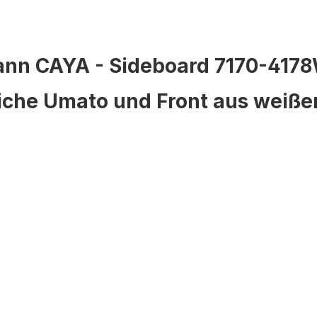
nn CAYA - Sideboard 7170-4178W
iche Umato und Front aus weißem