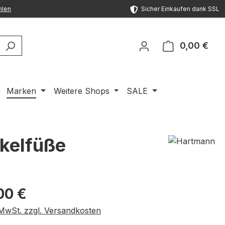
hlen
Sicher Einkaufen dank SSL
0,00 €
Ware
Marken
Weitere Shops
SALE
kelfüße
eis:
00 €
. MwSt. zzgl. Versandkosten