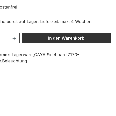
stenfrei
holbereit auf Lager, Lieferzeit: max. 4 Wochen
 Anzahl: Gib den gewünschten Wert ein 
In den Warenkorb
mmer:
Lagerware_CAYA.Sideboard.7170-
.Beleuchtung