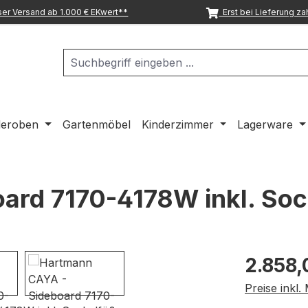
er Versand ab 1.000 € EKwert**
Erst bei Lieferung za
deroben
Gartenmöbel
Kinderzimmer
Lagerware
ard 7170-4178W inkl. Soc
Regulärer Pr
2.858,
Preise inkl