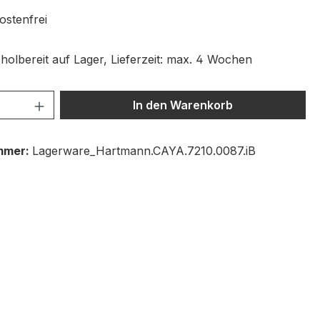
stenfrei
holbereit auf Lager, Lieferzeit: max. 4 Wochen
 Anzahl: Gib den gewünschten Wert ein 
In den Warenkorb
mmer:
Lagerware_Hartmann.CAYA.7210.0087.iB