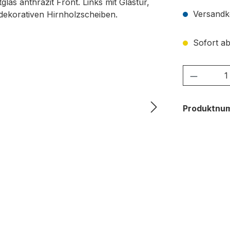
Versandko
Sofort ab
Produkt
Produktnu