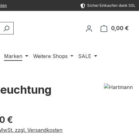
hlen
Sicher Einkaufen dank SSL
0,00 €
Ware
Marken
Weitere Shops
SALE
leuchtung
eis:
00 €
. MwSt. zzgl. Versandkosten