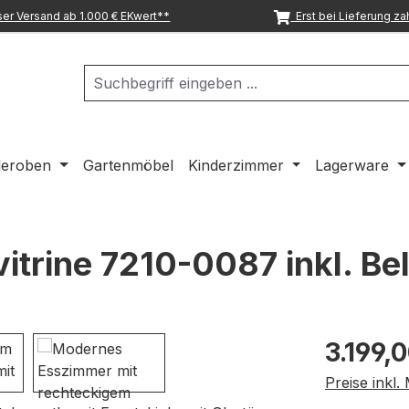
er Versand ab 1.000 € EKwert**
Erst bei Lieferung za
deroben
Gartenmöbel
Kinderzimmer
Lagerware
trine 7210-0087 inkl. Be
Regulärer Pr
3.199,
Preise inkl