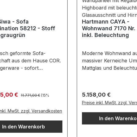
59040: 100 x 100
cmAusführung:Bezug: S
warm-grauFüße: Stopp
iwa - Sofa
Hartmann CAYA -
GleiterFarben können 
nation 58212 - Stoff
Wohnwand 7170 Nr.
verschiedenen Bildschi
 graugrün
inkl. Beleuchtung
abweichen. Deko oder 
Beimöbel sind nicht ent
Abbildung kann abweic
sch geformte Sofa-
Moderne Wohnwand a
chaft aus dem Hause COR.
massiver Kerneiche Um
gerware - sofort
Mattglas und Beleuchtu
bar *** Siwa ist die
Lagerware - sofort ver
belserie mit dem
*** Gesamtmaß in cm: 
nen abgerundeten Look,
176 / T 49/24 Ausführu
Regulärer Preis:
fspreis:
Regulärer Preis:
05,00 €
5.158,00 €
11.771,00 €
(15%
 eine Insel in der Wüste
Front: Mattglas weiß / G
Preise inkl. MwSt. zzgl. Ve
rt. Machen Sie Siwa zu
Hirnholzscheiben
inkl. MwSt. zzgl. Versandkosten
Oase der Ruhe.
Korpus: Kerneiche Uma
In den Warenko
maße in cm: B 252 / H 71
massiv, Oberfläche geb
: 41
In den Warenkorb
Glas: Parsolglas bronz
rkombination, bestehend
Rückwand: Kerneiche 