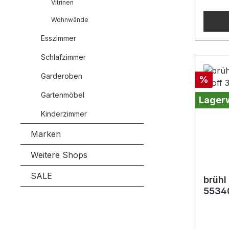
Vitrinen
laden 
Wohnwände
nachts
hochwe
Esszimmer
angen
Schlafzimmer
einer 
cm.Aus
Garderoben
Rabatt
%
5270-
Farbto
Gartenmöbel
Lager
Lichte
Kinderzimmer
dunkl
Orange
Marken
cmSit
Weitere Shops
in cm:
105Lie
SALE
brühl
cmKiss
55340
cm)Fuß
zylind
pulver