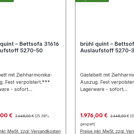
 quint – Bettsofa 31616
brühl quint – Bettso
ufstoff 5270-50
Auslaufstoff 5270-
ett mit Ziehharmonika-
Gästebett mit Ziehharm
. Fest verpolstert.***
Auszug. Fest verpolster
are - sofort
Lagerware - sofort
bar***Das vielseitige
verfügbar***Das vielse
fa quint von brühl
Bettsofa quint von brüh
det den hohen Komfort
verbindet den hohen K
Regulärer Preis:
Regulärer Pre
fspreis:
Verkaufspreis:
,00 €
1.976,00 €
2.648,00 €
(25.38%
2.648,00 €
(2
Sofas mit der Leichtigkeit
eines Sofas mit der Leic
gespart)
Futons. Abgerundete
eines Futons. Abgerund
inkl. MwSt. zzgl. Versandkosten
Preise inkl. MwSt. zzgl. Ve
en und eine Teilungsnaht
Konturen und eine Teil