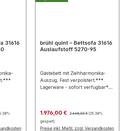
fa 31616
brühl quint – Bettsofa 31616
30
Auslaufstoff 5270-95
onika-
Gästebett mit Ziehharmonika-
t.***
Auszug. Fest verpolstert.***
Lagerware - sofort verfügbar***
itige
Das vielseitige Bettsofa quint von
l
brühl verbindet den hohen
omfort
Komfort eines Sofas mit der
is:
Regulärer Preis:
Verkaufspreis:
1.976,00 €
5.38%
2.648,00 €
(25.38%
htigkeit
Leichtigkeit eines Futons.
gespart)
ete
Abgerundete Konturen und eine
rsandkosten
Preise inkl. MwSt. zzgl. Versandkosten
ungsnaht
Teilungsnaht laden tagsüber zum