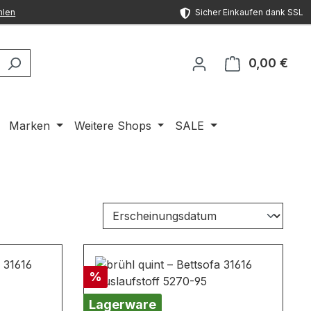
hlen
Sicher Einkaufen dank SSL
0,00 €
Ware
Marken
Weitere Shops
SALE
Rabatt
%
Lagerware