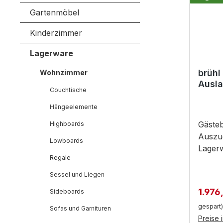
Gartenmöbel
Kinderzimmer
Lagerware
brühl
Wohnzimmer
Ausla
Couchtische
Hängeelemente
Gästeb
Highboards
Auszug
Lowboards
Lagerw
Regale
verfüg
Bettso
Sessel und Liegen
verbin
Verkau
1.976
Sideboards
eines 
gespart)
eines 
Sofas und Garnituren
Preise 
Kontur