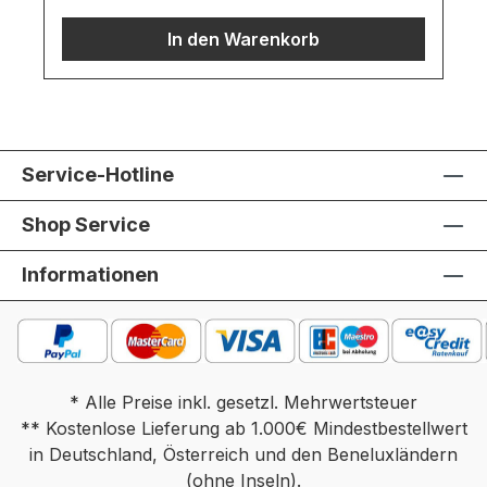
an absolut festem Mauerwerk montiert
In den Warenkorb
werden.Möbel ist vormontiert (Restmontage
kann erforderlich sein). Farben können auf
verschiedenen Bildschirmen abweichen.
Deko oder andere Beimöbel sind nicht
enthalten. Abbildung kann abweichen.
Service-Hotline
Shop Service
Informationen
* Alle Preise inkl. gesetzl. Mehrwertsteuer
** Kostenlose Lieferung ab 1.000€ Mindestbestellwert
in Deutschland, Österreich und den Beneluxländern
(ohne Inseln).