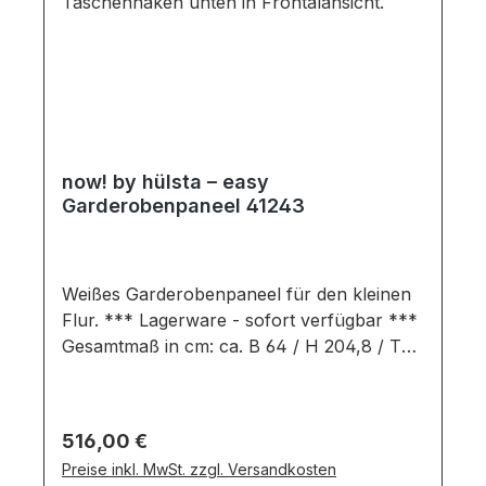
now! by hülsta – easy
Garderobenpaneel 41243
Weißes Garderobenpaneel für den kleinen
Flur. *** Lagerware - sofort verfügbar ***
Gesamtmaß in cm: ca. B 64 / H 204,8 / T
33 Ausführung: Lack reinweißGarderobe
bestehend
aus:PaneelHutablageGarderobenstange3
Regulärer Preis:
516,00 €
Taschenhaken Wichtige
Preise inkl. MwSt. zzgl. Versandkosten
Informationen:Hängeelemente dürfen nur