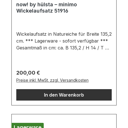
now! by hülsta – minimo
Wickelaufsatz 51916
Wickelaufsatz in Natureiche für Breite 135,2
cm. *** Lagerware - sofort verfügbar ***
Gesamtmaß in cm: ca. B 135,2 / H 14 / T 80
Ausführung: Natureiche
FurnierWickelaufsatz bestehend aus:1x
Wickelaufsatz passend für alle minimo
Regulärer Preis:
200,00 €
Kommoden mit Breite 135,2 cm Wichtige
Preise inkl. MwSt. zzgl. Versandkosten
Informationen:Wickelaufsätze hinten 18 cm
und vorne 9 cm zur Kommode
In den Warenkorb
überstehend. Maximale Belastung
Wickeleinrichtung Typ 2 bis 15 kg.Farben
können auf verschiedenen Bildschirmen
abweichen. Deko oder andere Beimöbel
sind nicht enthalten. Abbildung kann
Lagerware