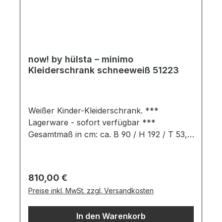
now! by hülsta – minimo
Kleiderschrank schneeweiß 51223
Weißer Kinder-Kleiderschrank. ***
Lagerware - sofort verfügbar ***
Gesamtmaß in cm: ca. B 90 / H 192 / T 53,1
Ausführung: schneeweiß Kleiderschrank
bestehend aus: 2 Türen 1 Schublade
Inneneinteilung: 1 Einlegeboden und 1
Regulärer Preis:
810,00 €
Kleiderstangeinkl. 1,8 cm hohe Stellfüße
Preise inkl. MwSt. zzgl. Versandkosten
(Höhe 193,8 cm mit Stellfüßen) Wichtige
Informationen:Die maximale Belastung von
In den Warenkorb
Holz- und Glasböden und -borden bis 70,5