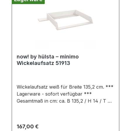
abweichen.
now! by hülsta – minimo
Wickelaufsatz 51913
Wickelaufsatz weiß für Breite 135,2 cm. ***
Lagerware - sofort verfügbar ***
Gesamtmaß in cm: ca. B 135,2 / H 14 / T 80
Ausführung: Schneeweiß Wickelaufsatz
bestehend aus: 1x Wickelaufsatz passend
für alle minimo Kommoden mit Breite 135,2
Regulärer Preis:
167,00 €
cm Wichtige Informationen: Wickelaufsätze