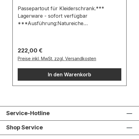
Passepartout für Kleiderschrank.***
Lagerware - sofort verfügbar
***Ausführung:Natureiche
(Furnier)passend für minimo
Kleiderschränke mit Breite 90 cmWichtige
Informationen:Farben können auf
Regulärer Preis:
222,00 €
verschiedenen Bildschirmen abweichen.
Preise inkl. MwSt. zzgl. Versandkosten
Deko oder andere Beimöbel sind nicht
enthalten. Abbildung kann abweichen.
In den Warenkorb
Service-Hotline
Shop Service