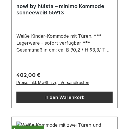
now! by hülsta – minimo Kommode
schneeweiß 55913
Weiße Kinder-Kommode mit Türen. ***
Lagerware - sofort verfügbar ***
Gesamtmaß in cm: ca. B 90,2 / H 93,3/ T
53,1 Ausführung: schneeweiß Kommode
bestehend aus: 2 Türen2 Einlegebödeninkl.
1,8 cm hohe Stellfüße (Höhe 95,1 cm mit
Regulärer Preis:
402,00 €
Stellfüßen) Wichtige Informationen:Die
Preise inkl. MwSt. zzgl. Versandkosten
maximale Belastung von Holz- und
Glasböden und -borden bis 70,5 cm Breite
In den Warenkorb
sowie Schubladen beträgt 25 kg, zwischen
70,5 und 105,7 cm Breite 15 kg, ab 105,7
cm Breite 10 kg. Maximale Belastung von
Abdeckplatten: 35 kg pro laufendem Meter
für bodenstehende Elemente.Möbel ist