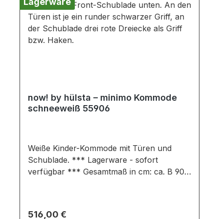
Lagerware
zerlegt (Montage erforderlich). Farben
können auf verschiedenen Bildschirmen
abweichen. Deko oder andere Beimöbel
sind nicht enthalten. Abbildung kann
abweichen.
now! by hülsta – minimo Kommode
schneeweiß 55906
Weiße Kinder-Kommode mit Türen und
Schublade. *** Lagerware - sofort
verfügbar *** Gesamtmaß in cm: ca. B 90,2
/ H 93,3/ T 53,1 Ausführung:
schneeweißuntere Schublade mit
Frontakzent Natureiche (Furnier)
Regulärer Preis:
516,00 €
Kommode bestehend aus: 2 Türen1