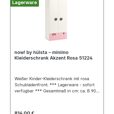
Lagerware
Belastung von Abdeckplatten: 35 kg pro
laufendem Meter für bodenstehende
Elemente.Möbel ist zerlegt (Montage
erforderlich). Farben können auf
verschiedenen Bildschirmen abweichen.
Deko oder andere Beimöbel sind nicht
enthalten. Abbildung kann abweichen.
now! by hülsta – minimo
Kleiderschrank Akzent Rosa 51224
Weißer Kinder-Kleiderschrank mit rosa
Schubladenfront. *** Lagerware - sofort
verfügbar *** Gesamtmaß in cm: ca. B 90 /
H 192 / T 53,1 Ausführung:
schneeweißSchublade mit rosa Front
Kleiderschrank bestehend aus: 2 Türen 1
Regulärer Preis:
814,00 €