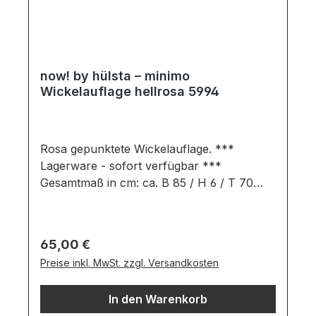
sind nicht enthalten. Abbildung kann
abweichen.
now! by hülsta – minimo
Wickelauflage hellrosa 5994
Rosa gepunktete Wickelauflage. ***
Lagerware - sofort verfügbar ***
Gesamtmaß in cm: ca. B 85 / H 6 / T 70
Ausführung: hellrosa
gepunktetWickelauflage bestehend
aus:abwaschbarer Bezugmit
Regulärer Preis:
65,00 €
ThermovliesfüllungSicherheit durch
Preise inkl. MwSt. zzgl. Versandkosten
dreiseitigen Abrollschutz Wichtige
Informationen:Farben können auf
In den Warenkorb
verschiedenen Bildschirmen abweichen.