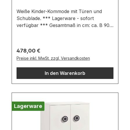
Weiße Kinder-Kommode mit Türen und
Schublade. *** Lagerware - sofort
verfügbar *** Gesamtmaß in cm: ca. B 90,2
/ H 93,3 / T 53,1 Ausführung:
schneeweißFront der Schublade in hellblau
Kommode bestehend aus: 2 Türen1
Regulärer Preis:
478,00 €
Einlegeboden1 Schubladeinkl. 1,8 cm hohe
Preise inkl. MwSt. zzgl. Versandkosten
Stellfüße (Höhe 95,1 cm mit Stellfüßen)
Wichtige Informationen:Möbel ist zerlegt
In den Warenkorb
(Montage erforderlich). Farben können auf
verschiedenen Bildschirmen abweichen.
Deko oder andere Beimöbel sind nicht
enthalten. Abbildung kann abweichen.
Lagerware