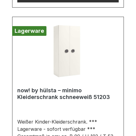
cm Breite sowie Schubladen beträgt 25 kg,
zwischen 70,5 und 105,7 cm Breite 15 kg,
ab 105,7 cm Breite 10 kg. Maximale
Belastung von Abdeckplatten: 35 kg pro
Lagerware
laufendem Meter für bodenstehende
Elemente.Möbel ist zerlegt (Montage
erforderlich). Farben können auf
verschiedenen Bildschirmen abweichen.
Deko oder andere Beimöbel sind nicht
enthalten. Abbildung kann abweichen.
now! by hülsta – minimo
Kleiderschrank schneeweiß 51203
Weißer Kinder-Kleiderschrank. ***
Lagerware - sofort verfügbar ***