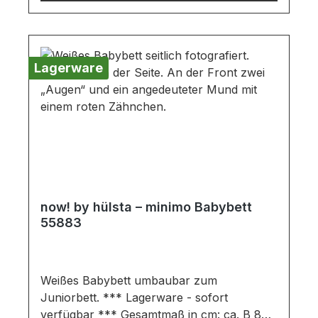
verschiedenen Bildschirmen abweichen.
Deko oder andere Beimöbel sind nicht
enthalten. Abbildung kann abweichen.
Lagerware
now! by hülsta – minimo Babybett
55883
Weißes Babybett umbaubar zum
Juniorbett. *** Lagerware - sofort
verfügbar *** Gesamtmaß in cm: ca. B 80 /