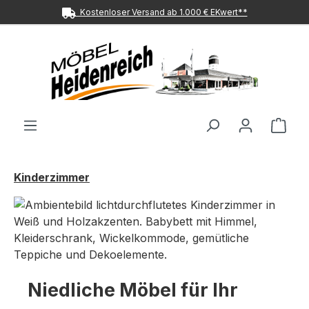
Kostenloser Versand ab 1.000 € EKwert**
Zum Hauptinhalt springen
Ware
Kinderzimmer
Niedliche Möbel für Ihr