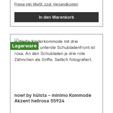
Preise inkl. MwSt. zzgl. Versandkosten
Einlegeboden1 Schubladeinkl. 1,8 cm hohe
Stellfüße (Höhe 95,1 cm mit Stellfüßen)
In den Warenkorb
Wichtige Informationen:Möbel ist zerlegt
(Montage erforderlich). Farben können auf
verschiedenen Bildschirmen abweichen.
Deko oder andere Beimöbel sind nicht
enthalten. Abbildung kann abweichen.
Lagerware
now! by hülsta – minimo Kommode
Akzent hellrosa 55924