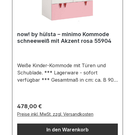
now! by hülsta – minimo Kommode
schneeweiß mit Akzent rosa 55904
Weiße Kinder-Kommode mit Türen und
Schublade. *** Lagerware - sofort
verfügbar *** Gesamtmaß in cm: ca. B 90,2
/ H 93,3 / T 53,1 Ausführung:
schneeweißFront der Schublade in rosa
Kommode bestehend aus: 2 Türen1
Regulärer Preis:
478,00 €
Einlegeboden1 Schubladeinkl. 1,8 cm hohe
Preise inkl. MwSt. zzgl. Versandkosten
Stellfüße (Höhe 95,1 cm mit Stellfüßen)
Wichtige Informationen:Möbel ist zerlegt
In den Warenkorb
(Montage erforderlich). Farben können auf