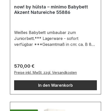
now! by hülsta – minimo Babybett
Akzent Natureiche 55886
Weißes Babybett umbaubar zum
Juniorbett.*** Lagerware - sofort
verfügbar ***Gesamtmaß in cm: ca. B 80 /
H 88 / T 144Ausführung:schneeweiß mit
Natureiche-AkzentBabybett bestehend
aus:3-fach höhenverstellbarer
Regulärer Preis:
570,00 €
FederrahmenSchlupfsprossenUmbauseiten
Preise inkl. MwSt. zzgl. Versandkosten
Liegefläche 70 x 140 cmOHNE Matratze,
bitte separat bestellenWichtige
In den Warenkorb
Informationen:Die maximale Belastung von
Holz- und Glasböden und -borden bis 70,5
cm Breite sowie Schubladen beträgt 25 kg,
zwischen 70,5 und 105,7 cm Breite 15 kg,
ab 105,7 cm Breite 10 kg. Maximale