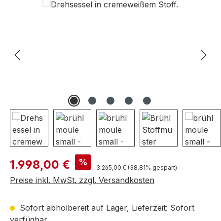
Bildergalerie überspringen
Verkaufspreis:
%
1.998,00 €
Regulärer Preis:
3.265,00 €
(38.81% gespart)
Preise inkl. MwSt. zzgl. Versandkosten
Sofort abholbereit auf Lager, Lieferzeit: Sofort
verfügbar