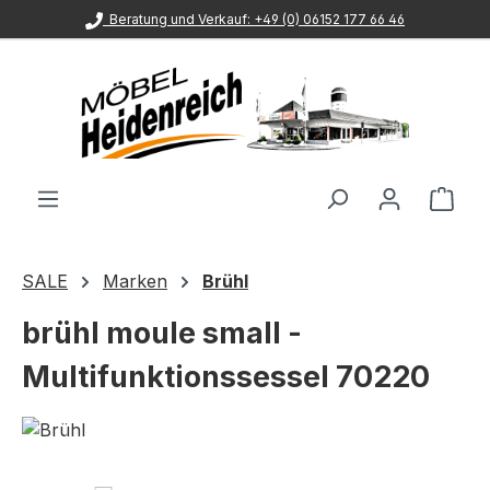
Beratung und Verkauf: +49 (0) 06152 177 66 46
Zum Hauptinhalt springen
Ware
SALE
Marken
Brühl
brühl moule small -
Multifunktionssessel 70220