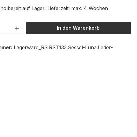
holbereit auf Lager, Lieferzeit: max. 4 Wochen
 Anzahl: Gib den gewünschten Wert ein 
In den Warenkorb
mmer:
Lagerware_RS.RST133.Sessel-Luna.Leder-