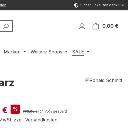
hlen
Sicher Einkaufen dank SSL
0,00 €
Ware
Marken
Weitere Shops
SALE
arz
is:
 €
%
Regulärer Preis:
990,00 €
(64.75% gespart)
. MwSt. zzgl. Versandkosten