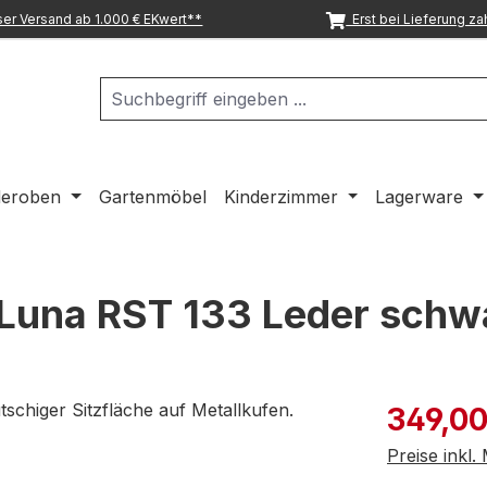
er Versand ab 1.000 € EKwert**
Erst bei Lieferung za
deroben
Gartenmöbel
Kinderzimmer
Lagerware
 Luna RST 133 Leder schw
Verkaufspre
349,00
Preise inkl