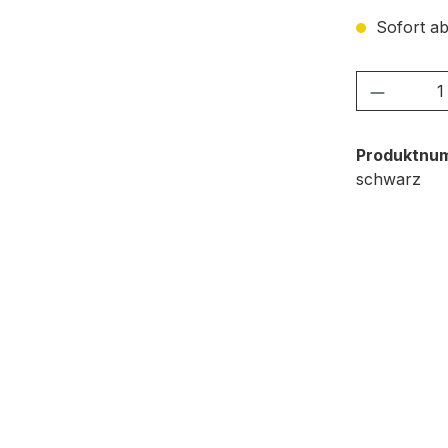
Sofort ab
Produkt
Produktnu
schwarz