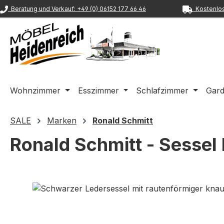
Beratung und Verkauf: +49 (0) 06152 177 66 46
Kostenlos
m Hauptinhalt springen
Zur Suche springen
Zur Hauptnavigation springen
Wohnzimmer
Esszimmer
Schlafzimmer
Gar
SALE
Marken
Ronald Schmitt
Ronald Schmitt - Sessel
Bildergalerie überspringen