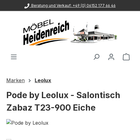
Beratung und Verkauf: +49 (0) 06152 177 66 46
Zum Hauptinhalt springen
Ware
Marken
Leolux
Pode by Leolux - Salontisch
Zabaz T23-900 Eiche