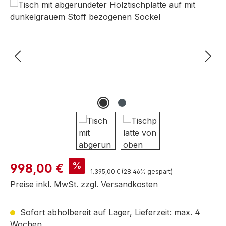
Bildergalerie überspringen
Verkaufspreis:
%
998,00 €
Regulärer Preis:
1.395,00 €
(28.46% gespart)
Preise inkl. MwSt. zzgl. Versandkosten
Sofort abholbereit auf Lager, Lieferzeit: max. 4
Wochen