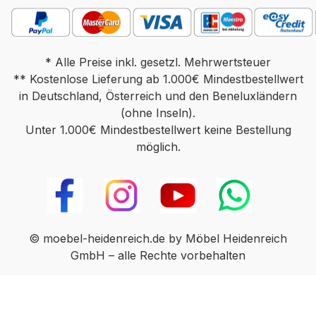
transportbedingten Beschädigungen
kommen. In diesen Fällen können wir die
Ware leider nur zurücknehmen und nicht
austauschen. Der Verkauf erfolgt unter
* Alle Preise inkl. gesetzl. Mehrwertsteuer
** Kostenlose Lieferung ab 1.000€ Mindestbestellwert
Ausschluss jeglicher Sach­mangelhaftung.
in Deutschland, Österreich und den Beneluxländern
Die Haftung wegen Arglist und Vorsatz
sowie auf Schaden­ersatz wegen
(ohne Inseln).
Unter 1.000€ Mindestbestellwert keine Bestellung
Körperverletzungen sowie bei grober
Fahr­lässig­keit oder Vorsatz bleibt unbe­
möglich.
rührt.Farben können auf verschiedenen
Bildschirmen abweichen. Deko oder
andere Beimöbel sind nicht enthalten.
Abbildung kann abweichen.
© moebel-heidenreich.de by Möbel Heidenreich
GmbH – alle Rechte vorbehalten