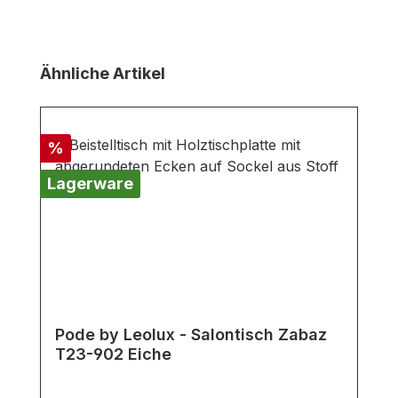
Produktgalerie überspringen
Ähnliche Artikel
Rabatt
%
Lagerware
Pode by Leolux - Salontisch Zabaz
T23-902 Eiche